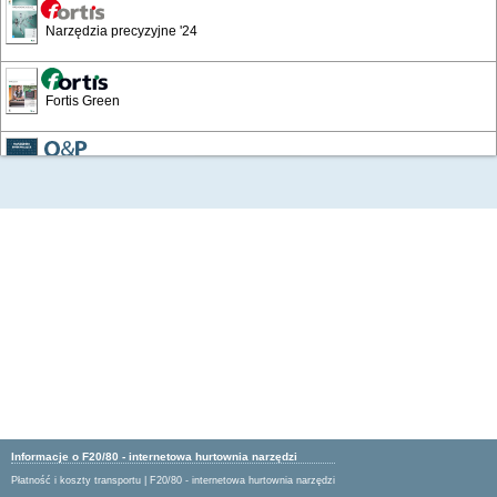
Narzędzia precyzyjne '24
Fortis Green
/12
Narzędzia skrawające
Wyposażenie warsztatów i zakładów
Katalog Przemysłowy '19
Artykuły BHP '16
Artykuły BHP 24/25
Informacje o F20/80 - internetowa hurtownia narzędzi
Płatność i koszty transportu
|
F20/80 - internetowa hurtownia narzędzi