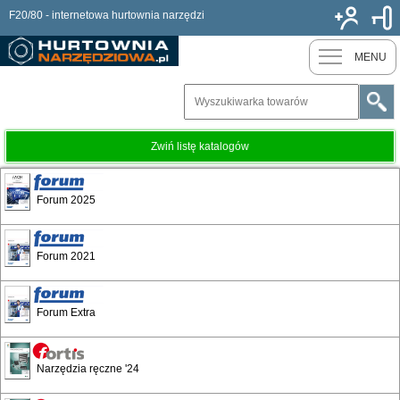
F20/80 - internetowa hurtownia narzędzi
Nowy k
MENU
Zwiń listę katalogów
Ruko Express
Forum 2025
Forum 2021
Forum Extra
Narzędzia ręczne '24