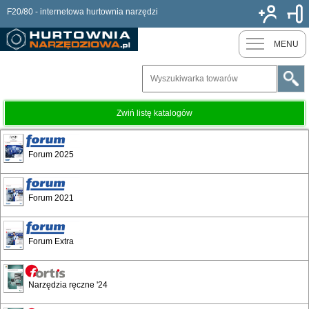
F20/80 - internetowa hurtownia narzędzi
Nowy k
MENU
Zwiń listę katalogów
Ruko - Nowości
Forum 2025
Koronki
Forum 2021
Wiertła
Forum Extra
Narzędzia ręczne '24