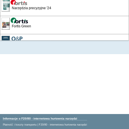
Narzędzia precyzyjne '24
Fortis Green
/16
Narzędzia skrawające
Wyposażenie warsztatów i zakładów
Katalog Przemysłowy '19
Artykuły BHP '16
Artykuły BHP 24/25
Informacje o F20/80 - internetowa hurtownia narzędzi
Płatność i koszty transportu
|
F20/80 - internetowa hurtownia narzędzi