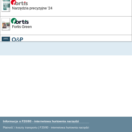
Narzędzia precyzyjne '24
Fortis Green
/1776
Narzędzia skrawające
Wyposażenie warsztatów i zakładów
Katalog Przemysłowy '19
Artykuły BHP '16
Artykuły BHP 24/25
Informacje o F20/80 - internetowa hurtownia narzędzi
Płatność i koszty transportu
|
F20/80 - internetowa hurtownia narzędzi