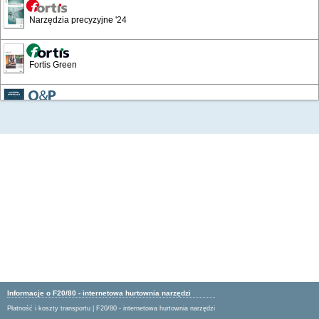
Narzędzia precyzyjne '24
Fortis Green
/284
Narzędzia skrawające
Wyposażenie warsztatów i zakładów
Katalog Przemysłowy '19
Artykuły BHP '16
Artykuły BHP 24/25
Informacje o F20/80 - internetowa hurtownia narzędzi
Płatność i koszty transportu
|
F20/80 - internetowa hurtownia narzędzi