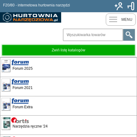
F20/80 - internetowa hurtownia narzędzi
Nowy k
MENU
Zwiń listę katalogów
Fanar - Carmex
Forum 2025
Forum 2021
Forum Extra
Narzędzia ręczne '24