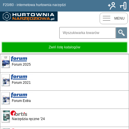
F20/80 - internetowa hurtownia narzędzi
Nowy k
MENU
Zwiń listę katalogów
Jotkel - Szafy komputerowe
Forum 2025
Forum 2021
Forum Extra
Narzędzia ręczne '24