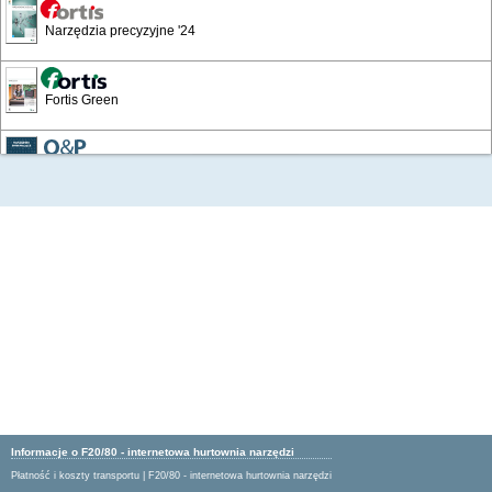
Narzędzia precyzyjne '24
Fortis Green
/18
Narzędzia skrawające
Wyposażenie warsztatów i zakładów
Katalog Przemysłowy '19
Artykuły BHP '16
Artykuły BHP 24/25
Informacje o F20/80 - internetowa hurtownia narzędzi
Płatność i koszty transportu
|
F20/80 - internetowa hurtownia narzędzi