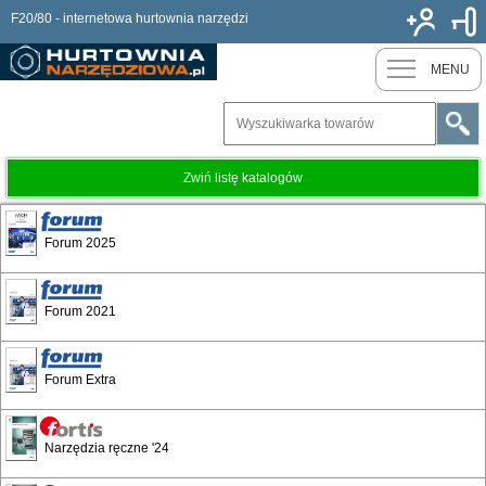
F20/80 - internetowa hurtownia narzędzi
Nowy k
MENU
Zwiń listę katalogów
Brano
Forum 2025
Forum 2021
Forum Extra
Narzędzia ręczne '24