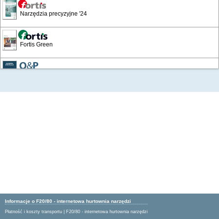
Narzędzia precyzyjne '24
Fortis Green
/4
Narzędzia skrawające
Wyposażenie warsztatów i zakładów
Katalog Przemysłowy '19
Artykuły BHP '16
Artykuły BHP 24/25
Informacje o F20/80 - internetowa hurtownia narzędzi
Płatność i koszty transportu
|
F20/80 - internetowa hurtownia narzędzi