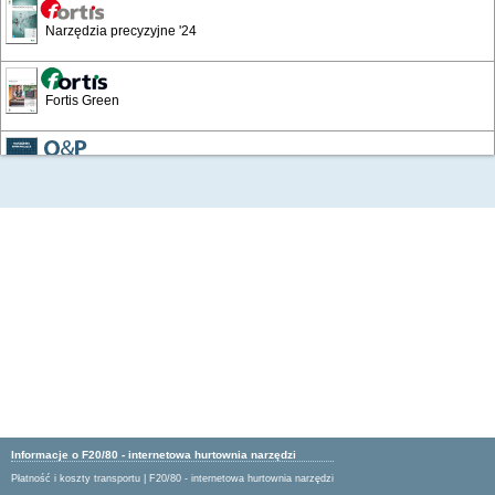
Narzędzia precyzyjne '24
Fortis Green
/49
Narzędzia skrawające
Wyposażenie warsztatów i zakładów
Katalog Przemysłowy '19
Artykuły BHP '16
Artykuły BHP 24/25
Informacje o F20/80 - internetowa hurtownia narzędzi
Płatność i koszty transportu
|
F20/80 - internetowa hurtownia narzędzi