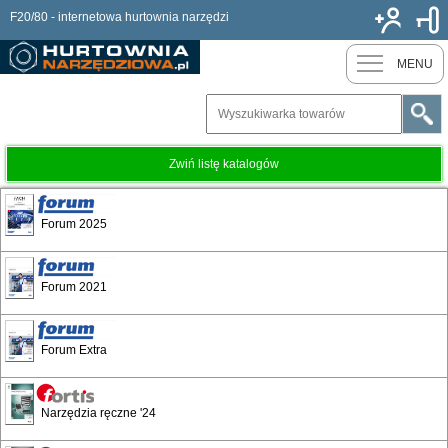
F20/80 - internetowa hurtownia narzędzi
Nowy k
MENU
Zwiń listę katalogów
Wkładki piankowe i znakowanie
Forum 2025
Forum 2021
Forum Extra
Narzędzia ręczne '24