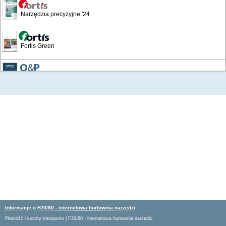
Narzędzia precyzyjne '24
Fortis Green
/4
Narzędzia skrawające
Wyposażenie warsztatów i zakładów
Katalog Przemysłowy '19
Artykuły BHP '16
Artykuły BHP 24/25
Informacje o F20/80 - internetowa hurtownia narzędzi
Płatność i koszty transportu
|
F20/80 - internetowa hurtownia narzędzi