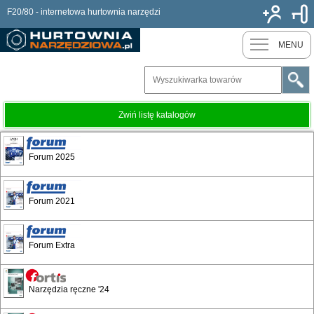
F20/80 - internetowa hurtownia narzędzi
Nowy k
MENU
Zwiń listę katalogów
Forum 2025
Forum 2021
Forum Extra
Narzędzia ręczne '24