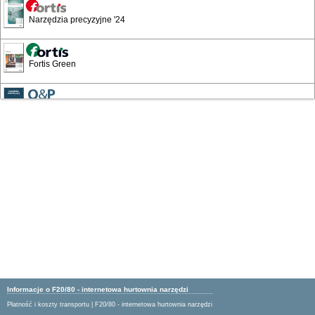
Narzędzia precyzyjne '24
Fortis Green
Narzędzia skrawające
Wyposażenie warsztatów i zakładów
Katalog Przemysłowy '19
Artykuły BHP '16
Artykuły BHP 24/25
Informacje o F20/80 - internetowa hurtownia narzędzi
Płatność i koszty transportu
|
F20/80 - internetowa hurtownia narzędzi